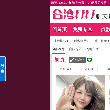
建议将本站
加入收藏
，方便日后找寻
回首页
免费专区
点
业绩排行
一对多收费
一对一收费
全部在線
台妹专区
內地主播
初九
休息中
免費視訊
进入包厢
送