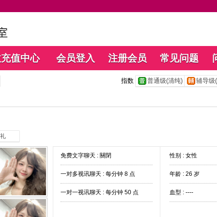
数充值中心
会员登入
注册会员
常见问题
指数
普通级(清纯)
辅导级(
礼
免费文字聊天 :
關閉
性别 : 女性
一对多视讯聊天 :
每分钟 8 点
年龄 : 26 岁
一对一视讯聊天 :
每分钟 50 点
血型 : ----