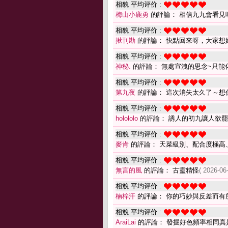
相貌 平均评价 :
梅山小鹿勇
的評論： 相信九九會看見
相貌 平均评价 :
揪刊勘
的評論： 快點回來呀，大家想
相貌 平均评价 :
神秘.
的評論： 無處宣洩的思念~只能化
相貌 平均评价 :
第九夜
的評論： 這次消失太久了～想
相貌 平均评价 :
holololo
的評論： 誘人的初九讓人欲罷
相貌 平均评价 :
麥肯
的評論： 天菜級別、配合度極高
相貌 平均评价 :
無言的風
的評論： 古靈精怪
( 2026-06
相貌 平均评价 :
楠梓汗
的評論： 你的巧妙與反差而有
相貌 平均评价 :
AraiLai
的評論： 發掘好色頻率相同真