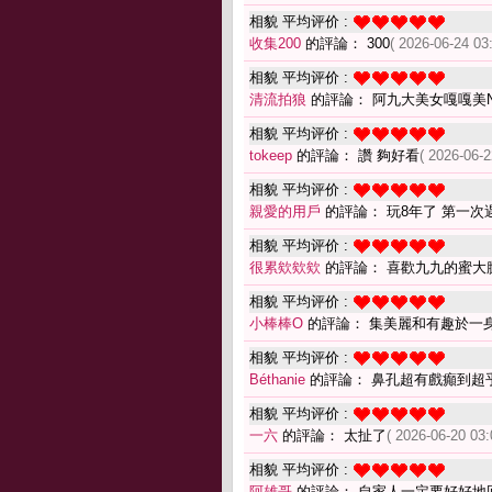
相貌 平均评价 :
收集200
的評論： 300
( 2026-06-24 03
相貌 平均评价 :
清流拍狼
的評論： 阿九大美女嘎嘎美N
相貌 平均评价 :
tokeep
的評論： 讚 夠好看
( 2026-06-2
相貌 平均评价 :
親愛的用戶
的評論： 玩8年了 第一
相貌 平均评价 :
很累欸欸欸
的評論： 喜歡九九的蜜大
相貌 平均评价 :
小棒棒O
的評論： 集美麗和有趣於一
相貌 平均评价 :
Béthanie
的評論： 鼻孔超有戲癲到超
相貌 平均评价 :
一六
的評論： 太扯了
( 2026-06-20 03:
相貌 平均评价 :
阿雄哥
的評論： 自家人一定要好好地回