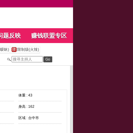
问题反映
赚钱联盟专区
暧昧)
限制级(火辣)
体重 : 43
身高 : 162
区域 : 台中市