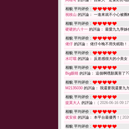
相貌 平均评价 :
祝枝山
的評論： 一進來就不小心被圈
相貌 平均评价 :
硬硬的八十一
的評論： 最愛九九學姊
相貌 平均评价 :
佬仔
的評論： 佬仔今晚不用失眠勒！ 
相貌 平均评价 :
水叮噹
的評論： 反差感很大的小美女
相貌 平均评价 :
Big眼睛
的評論： 這個啊嘿顏厲害了??
相貌 平均评价 :
M2135030
的評論： 我還要我還要九
相貌 平均评价 :
提莫大人
的評論：
( 2026-06-16 09:17
相貌 平均评价 :
倵安侯
的評論： 本平台最優秀！
( 202
相貌 平均评价 :