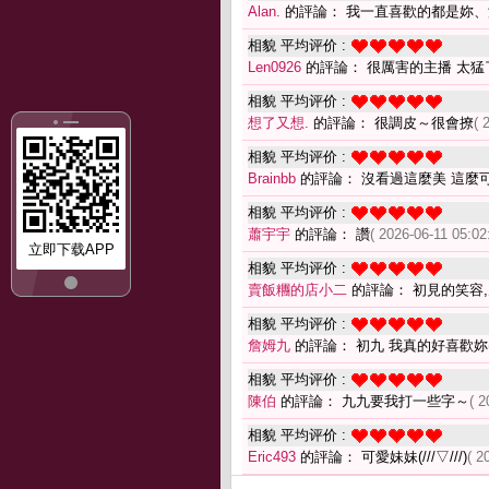
Alan.
的評論： 我一直喜歡的都是妳、
相貌 平均评价 :
Len0926
的評論： 很厲害的主播 太猛
相貌 平均评价 :
想了又想.
的評論： 很調皮～很會撩
( 
相貌 平均评价 :
Brainbb
的評論： 沒看過這麼美 這麼可
相貌 平均评价 :
蕭宇宇
的評論： 讚
( 2026-06-11 05:02
立即下载APP
相貌 平均评价 :
賣飯糰的店小二
的評論： 初見的笑容
相貌 平均评价 :
詹姆九
的評論： 初九 我真的好喜歡妳
相貌 平均评价 :
陳伯
的評論： 九九要我打一些字～
( 2
相貌 平均评价 :
Eric493
的評論： 可愛妹妹(///▽///)
( 2